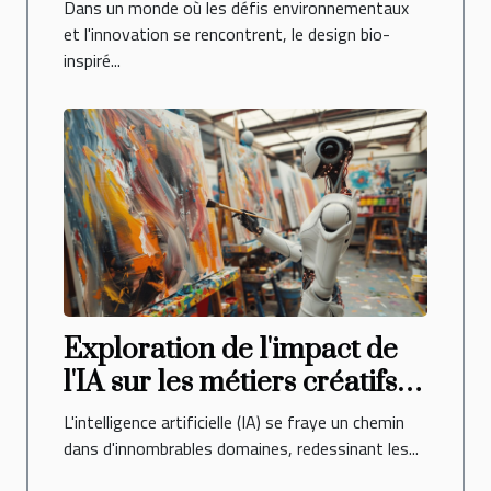
réinvente l'espace de vie
Dans un monde où les défis environnementaux
et l'innovation se rencontrent, le design bio-
inspiré...
Exploration de l'impact de
l'IA sur les métiers créatifs
visuels
L'intelligence artificielle (IA) se fraye un chemin
dans d'innombrables domaines, redessinant les...