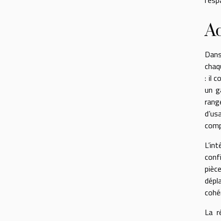
Ad
Dans
chaq
: il
un g
rang
d’us
comp
L’in
conf
pièc
dépl
cohé
La r