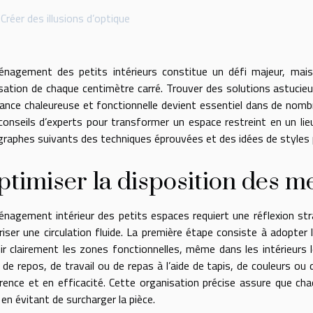
Créer des illusions d’optique
énagement des petits intérieurs constitue un défi majeur, mais
ilisation de chaque centimètre carré. Trouver des solutions astuci
ance chaleureuse et fonctionnelle devient essentiel dans de nombr
conseils d’experts pour transformer un espace restreint en un lie
graphes suivants des techniques éprouvées et des idées de styles 
timiser la disposition des m
énagement intérieur des petits espaces requiert une réflexion str
riser une circulation fluide. La première étape consiste à adopte
nir clairement les zones fonctionnelles, même dans les intérieurs l
s de repos, de travail ou de repas à l’aide de tapis, de couleurs o
rence et en efficacité. Cette organisation précise assure que cha
en évitant de surcharger la pièce.