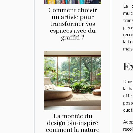
Le c
Comment choisir
mult
un artiste pour
tran
transformer vos
pièc
espaces avec du
reco
graffiti ?
la f
mais
Ex
Dans
la h
effic
poss
quoti
La montée du
Adop
design bio-inspiré
reco
comment la nature