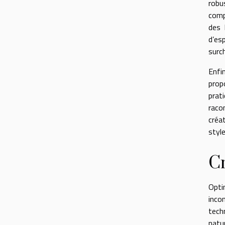
robu
compr
des 
d’es
surc
Enfi
prop
prat
raco
créa
style
Cr
Opti
inco
tech
natur