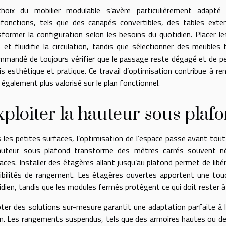
hoix du mobilier modulable s’avère particulièrement adapté 
ifonctions, tels que des canapés convertibles, des tables ext
sformer la configuration selon les besoins du quotidien. Placer le
e et fluidifie la circulation, tandis que sélectionner des meubles 
mmandé de toujours vérifier que le passage reste dégagé et de p
ois esthétique et pratique. Ce travail d’optimisation contribue à re
 également plus valorisé sur le plan fonctionnel.
ploiter la hauteur sous plaf
 les petites surfaces, l’optimisation de l’espace passe avant tout 
auteur sous plafond transforme des mètres carrés souvent n
aces. Installer des étagères allant jusqu’au plafond permet de libére
ibilités de rangement. Les étagères ouvertes apportent une touch
dien, tandis que les modules fermés protègent ce qui doit rester à l
ter des solutions sur-mesure garantit une adaptation parfaite à
in. Les rangements suspendus, tels que des armoires hautes ou des 