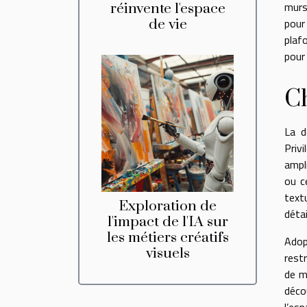
murs
réinvente l'espace
pour
de vie
plaf
pour
Ch
La d
Priv
ampl
ou c
textu
Exploration de
déta
l'impact de l'IA sur
les métiers créatifs
Adop
visuels
rest
de m
déco
l’es