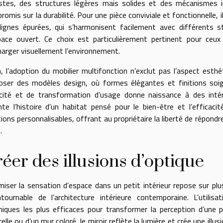
stes, des structures légères mais solides et des mécanismes int
omis sur la durabilité. Pour une pièce conviviale et fonctionnelle, i
lignes épurées, qui s’harmonisent facilement avec différents s
pace ouvert. Ce choix est particulièrement pertinent pour ceux
harger visuellement l’environnement.
n, l’adoption du mobilier multifonction n’exclut pas l’aspect esthét
oser des modèles design, où formes élégantes et finitions soign
icité et de transformation d’usage donne naissance à des inté
nte l’histoire d’un habitat pensé pour le bien-être et l’efficaci
tions personnalisables, offrant au propriétaire la liberté de répond
.
éer des illusions d’optique
miser la sensation d’espace dans un petit intérieur repose sur pl
ntournable de l’architecture intérieure contemporaine. L’utilis
niques les plus efficaces pour transformer la perception d’une 
elle ou d’un mur coloré, le miroir reflète la lumière et crée une il