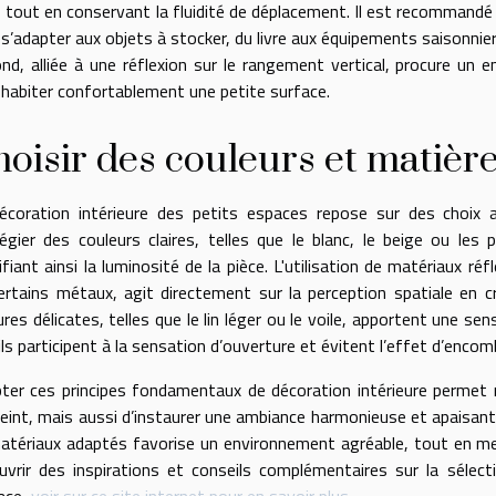
 tout en conservant la fluidité de déplacement. Il est recommandé
 s’adapter aux objets à stocker, du livre aux équipements saisonnie
ond, alliée à une réflexion sur le rangement vertical, procure un 
 habiter confortablement une petite surface.
oisir des couleurs et matièr
écoration intérieure des petits espaces repose sur des choix 
ilégier des couleurs claires, telles que le blanc, le beige ou les p
ifiant ainsi la luminosité de la pièce. L'utilisation de matériaux r
ertains métaux, agit directement sur la perception spatiale en c
res délicates, telles que le lin léger ou le voile, apportent une se
ils participent à la sensation d’ouverture et évitent l’effet d’enco
ter ces principes fondamentaux de décoration intérieure permet 
reint, mais aussi d’instaurer une ambiance harmonieuse et apaisante
atériaux adaptés favorise un environnement agréable, tout en me
uvrir des inspirations et conseils complémentaires sur la sélec
pace,
voir sur ce site internet pour en savoir plus
.