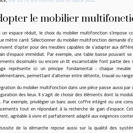
opter le mobilier multifonct
 un espace réduit, le choix du mobilier multifonction s’impose 
ue mètre carré. Sélectionner du mobilier multifonction demande d’o
 convient d’opter pour des meubles capables de s’adapter aux diff
ain d’espace immédiat. Par exemple, une table basse pouvant se
ements dissimulés ou encore un lit escamotable font partie des s
age représente ici un principe fondamental : chaque meuble
lémentaires, permettant d’alterner entre détente, travail ou range
tégration du mobilier multifonction dans une pièce passe aussi par u
iguration des lieux. Il s’agit de choisir des éléments dont la modul
e. Par exemple, privilégier un banc avec coffre intégré ou une cons
acements tout en répondant à la recherche de gain d’espace. Ce
rent, agréable à vivre et parfaitement adapté aux exigences contem
éussite de la démarche repose aussi sur la qualité des systè