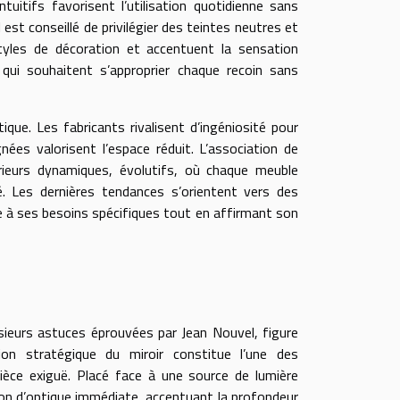
uitifs favorisent l’utilisation quotidienne sans
l est conseillé de privilégier des teintes neutres et
tyles de décoration et accentuent la sensation
 qui souhaitent s’approprier chaque recoin sans
ique. Les fabricants rivalisent d’ingéniosité pour
ées valorisent l’espace réduit. L’association de
rieurs dynamiques, évolutifs, où chaque meuble
té. Les dernières tendances s’orientent vers des
re à ses besoins spécifiques tout en affirmant son
usieurs astuces éprouvées par Jean Nouvel, figure
ation stratégique du miroir constitue l’une des
pièce exiguë. Placé face à une source de lumière
lusion d’optique immédiate, accentuant la profondeur