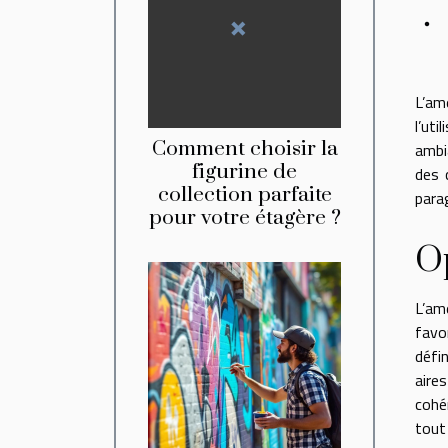
L’am
l’ut
Comment choisir la
ambi
figurine de
des 
collection parfaite
para
pour votre étagère ?
Op
L’am
favo
défi
aire
cohé
tout 